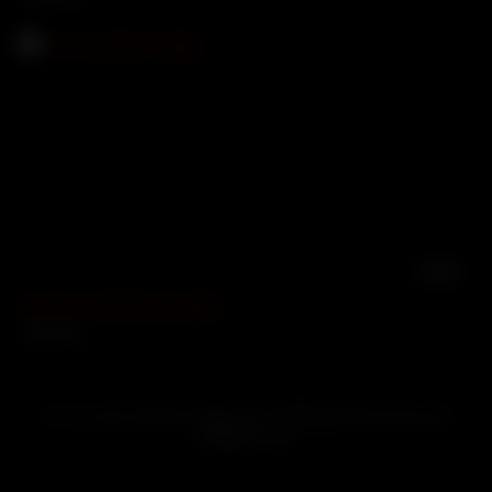
10:57
pov lover ရှယ်အောကားရှည်
3537 views
pov lover နှင့်သက်ဆိုင်သော မြန်မာအောကားဗီဒီယိုများကို Sarbaegyi တွင်
ကြည့်ရှုနိုင်သည်။