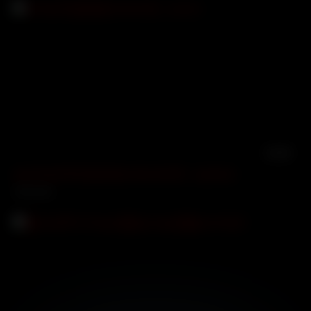
15:28
စောက်ဖုတ်ကို ကြမ်းကြမ်းတမ်းတမ်းလိုး – povlover
2222 views