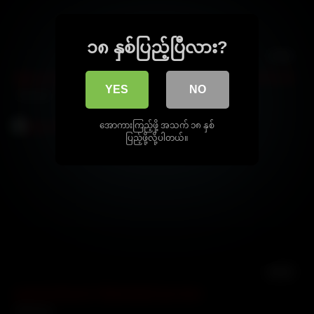
၁၈ နှစ်ပြည့်ပြီလား?
07:59
မြန်မာဟုမ်းမိတ် တင်းနေတဲ့ နို့ကြီးနဲ့ အတွေ့အကြုံရှိတဲ့ စောက်ဖုတ်
YES
NO
3233 views
အောကားကြည့်ဖို့ အသက် ၁၈ နှစ်
ပြည့်ဖို့လို့ပါတယ်။
08:58
ဂျောတောင့်တောင့် ကိုစောင့်ချက် pov lover
2483 views