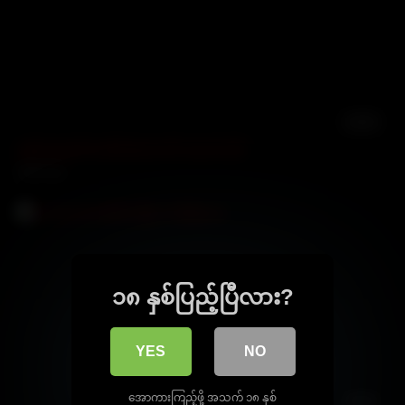
02:35
စော်ကနာလို့ အလိုးမခံတာကို အတင်းလိုး
9451 views
၁၈ နှစ်ပြည့်ပြီလား?
YES
NO
အောကားကြည့်ဖို့ အသက် ၁၈ နှစ်
01:15