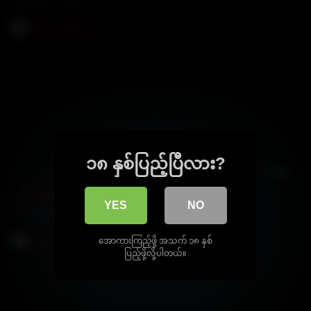
၁၈ နှစ်ပြည့်ပြီလား?
02:44
ပါးစပ်ထဲမှာ ပြီးတဲ့စော်
YES
NO
4275 views
အောကားကြည့်ဖို့ အသက် ၁၈ နှစ်
ပြည့်ဖို့လို့ပါတယ်။