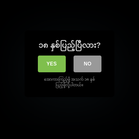
၁၈ နှစ်ပြည့်ပြီလား?
YES
NO
အောကားကြည့်ဖို့ အသက် ၁၈ နှစ်
ပြည့်ဖို့လို့ပါတယ်။