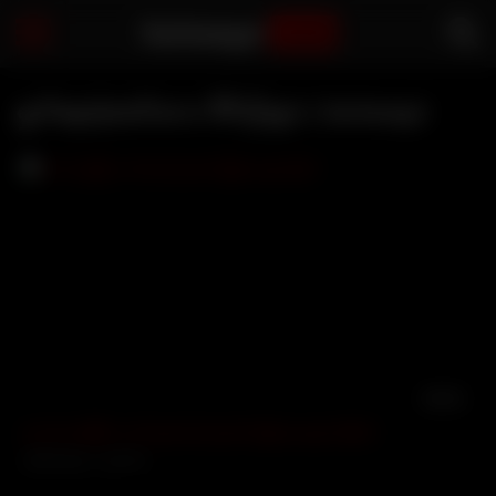
Sarbaegyi
.com
ရှက်နေတဲ့ဆော်လေး ဗီဒီယိုများ | Sarbaegyi
08:06
စကပ်လှန်ပြီး တက်စောင့်တဲ့ဆော် မြန်မာချောင်းရိုက်
24245 views
100%