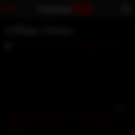
Sarbaegyi
.com
ယု ဗီဒီယိုများ | Sarbaegyi
01:20
မော်ဒယ် သရုပ်ဆောင်အသစ်လေး ယု (ယု HD) ဘဲကြီးကအသေ
ဖုတ်တာ
13184 views