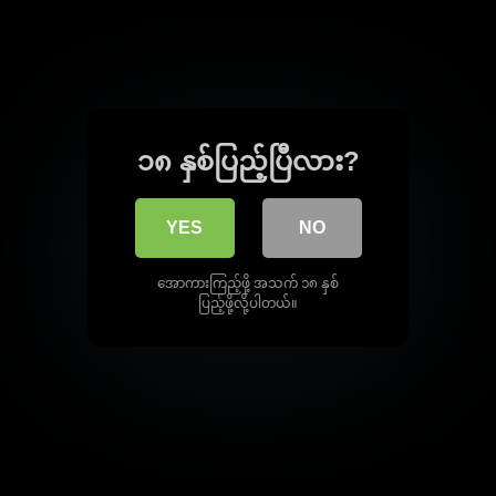
၁၈ နှစ်ပြည့်ပြီလား?
YES
NO
အောကားကြည့်ဖို့ အသက် ၁၈ နှစ်
ပြည့်ဖို့လို့ပါတယ်။