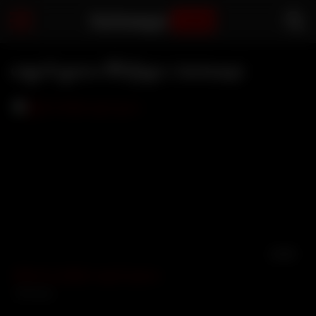
Sarbaegyi
.com
မအူပင်သူလေး ဗီဒီယိုများ | Sarbaegyi
13:59
ကြိုက်တယ်ဆိုတဲ့ မအူပင်သူလေး
6703 views