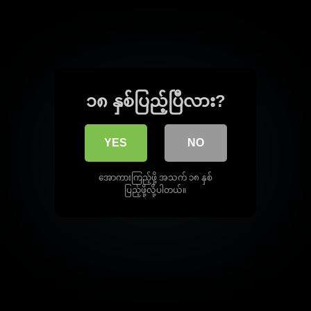
၁၈ နှစ်ပြည့်ပြီလား?
YES
NO
အောကားကြည့်ဖို့ အသက် ၁၈ နှစ်
ပြည့်ဖို့လို့ပါတယ်။