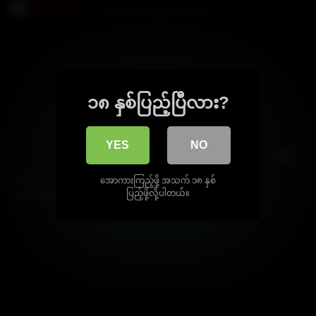
၁၈ နှစ်ပြည့်ပြီလား?
YES
NO
43:26
ချစ်ချင်းအရောင်းအဝယ် အပိုင်း ၂ မျက်နှာပါအောကား
အောကားကြည့်ဖို့ အသက် ၁၈ နှစ်
ပြည့်ဖို့လို့ပါတယ်။
22404 views
100%