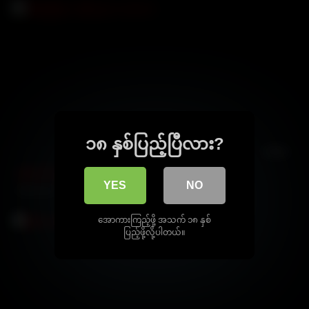
၁၈ နှစ်ပြည့်ပြီလား?
09:40
ခဲအိုနဲ့ ကြုံးတဲ့ ပအို့ဝ်သူလေး အောကား
YES
NO
21928 views
100%
အောကားကြည့်ဖို့ အသက် ၁၈ နှစ်
ပြည့်ဖို့လို့ပါတယ်။