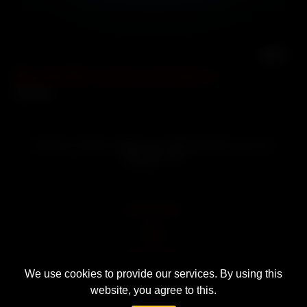
00:47
မြန်မာချောင်းရိုက် စောင့်ချက်သွက်တဲ့ဆော်လေး
5682 views
ခိုးလိုး နှင့်သက်ဆိုင်သော မြန်မာအောကားဗီဒီယိုများကို Sarbaegyi တွင်
ကြည့်ရှုနိုင်သည်။
18 U.S.C 2257
DMCA
Privacy Policy
We use cookies to provide our services. By using this
Terms of Use
website, you agree to this.