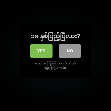
၁၈ နှစ်ပြည့်ပြီလား?
YES
NO
အောကားကြည့်ဖို့ အသက် ၁၈ နှစ်
ပြည့်ဖို့လို့ပါတယ်။