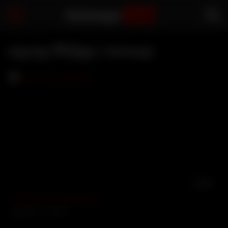
Sarbaegyi
.com
ထွေးထွေး ဗီဒီယိုများ | Sarbaegyi
50:30
တူမလေးထွေးထွေးနှင့်ဆူဇန်
14983 views
100%