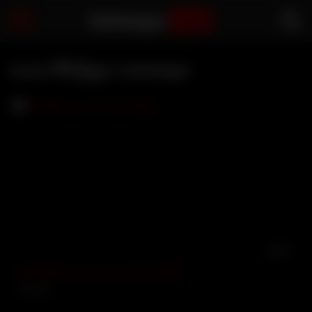
Sarbaegyi
.com
ဇယား ဗီဒီယိုများ | Sarbaegyi
01:57
စော်ခေါ်ချတဲ့ သဘောကောင်းတဲ့ဘဲကြီး
3104 views