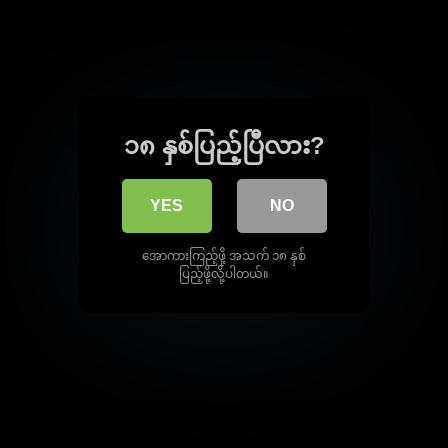
၁၈ နှစ်ပြည့်ပြီလား?
YES
NO
အောကားကြည့်ဖို့ အသက် ၁၈ နှစ်
ပြည့်ဖို့လို့ပါတယ်။